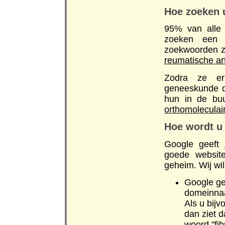
Hoe zoeken u
95% van alle 
zoeken een o
zoekwoorden 
reumatische art
Zodra ze er 
geneeskunde de
hun in de buu
orthomoleculair
Hoe wordt u
Google geeft
goede websit
geheim. Wij wil
Google ge
domeinnaa
Als u bij
dan ziet d
woord "fi