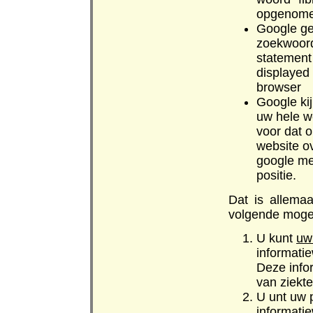
opgenome
Google ge
zoekwoordt
statement
displayed
browser
Google ki
uw hele we
voor dat o
website o
google me
positie.
Dat is allema
volgende moge
U kunt
uw
informati
Deze info
van ziekt
U unt uw 
informati