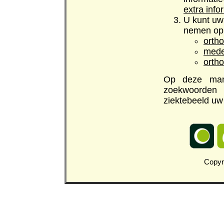
extra info
U kunt uw
nemen op 
orth
mede
orth
Op deze man
zoekwoorden 
ziektebeeld uw 
Copyr